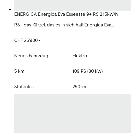
ENERGICA Energica Eva Esseesse 9+ RS 21.5kW/h
RS - das Kürzel, das es in sich hat! Energica Eva
EsseEsse9 + RS - Der sportlichste Elektro-Cruiser auf
dem Markt
CHF 26'900.-
Neues Fahrzeug
Elektro
5 km
109 PS (80 kW)
Stufenlos
250 km