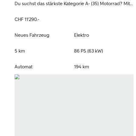
Du suchst das stärkste Kategorie A- (35) Motorrad? Mit
einer Spitzenleistung von 86 PS ist die LiveWire Alpinista
das beste Elektromotorrad seiner Klasse – jetzt zum
CHF 11'290.-
unschlagbaren Kampfpreis.
Neues Fahrzeug
Elektro
5 km
86 PS (63 kW)
Automat
194 km