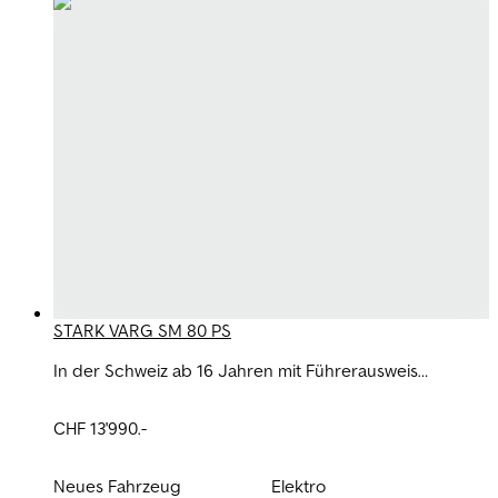
STARK VARG SM 80 PS
In der Schweiz ab 16 Jahren mit Führerausweis
Kategorie A1 legal fahrbar – und das in beiden
Leistungskonfigurationen. Diverse Ausstattungen und
CHF 13'990.-
Farben sofort ab Lager verfügbar.
Neues Fahrzeug
Elektro