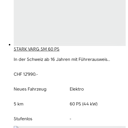
STARK VARG SM 60 PS
In der Schweiz ab 16 Jahren mit Führerausweis
Kategorie A1 legal fahrbar – und das in beiden
Leistungskonfigurationen. Diverse Ausstattungen und
CHF 12'990.-
Farben sofort ab Lager verfügbar.
Neues Fahrzeug
Elektro
5 km
60 PS (44 kW)
Stufenlos
-